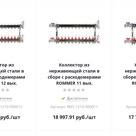
тор из
Коллектор из
й стали в
нержавеющей стали в
нерж
ходомерами
сборе с расходомерами
сборе
12 вых.
ROMMER 11 вых.
R
аточно
Достаточно
-1210-000012
Артикул: RMS-1210-000011
Артик
руб.
/шт
18 997.91
руб.
/шт
17 