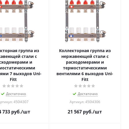
кторная группа из
Коллекторная группа из
авеющей стали с
нержавеющей стали с
сходомерами и
расходомерами и
мостатическими
термостатическими
ями 7 выходов Uni-
вентилями 6 выходов Uni-
Fitt
Fitt
Достаточно
Достаточно
ртикул: 450I4307
Артикул: 450I4306
4 733
руб.
/шт
21 567
руб.
/шт