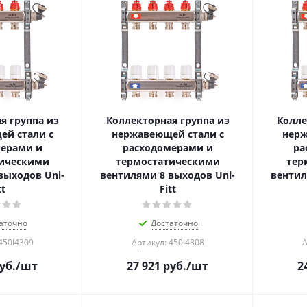
я группа из
Коллекторная группа из
Колле
й стали с
нержавеющей стали с
нерж
ерами и
расходомерами и
ра
ическими
термостатическими
тер
выходов Uni-
вентилями 8 выходов Uni-
вентил
tt
Fitt
аточно
Достаточно
450I4309
Артикул: 450I4308
А
уб.
/шт
27 921
руб.
/шт
2