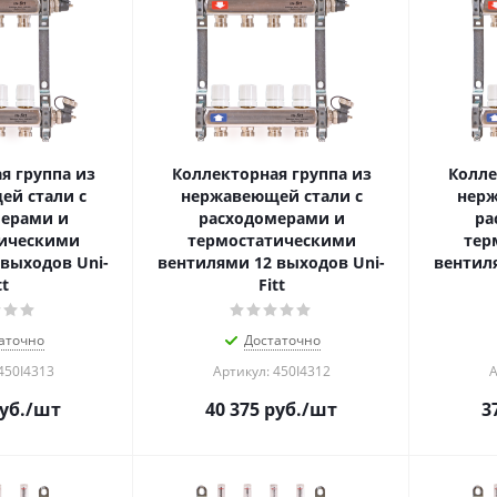
я группа из
Коллекторная группа из
Колле
й стали с
нержавеющей стали с
нерж
ерами и
расходомерами и
ра
ическими
термостатическими
тер
выходов Uni-
вентилями 12 выходов Uni-
вентил
tt
Fitt
аточно
Достаточно
450I4313
Артикул: 450I4312
А
уб.
/шт
40 375
руб.
/шт
3