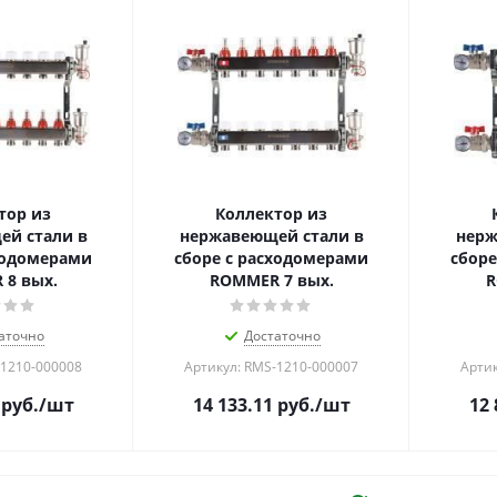
тор из
Коллектор из
й стали в
нержавеющей стали в
нерж
ходомерами
сборе с расходомерами
сборе
8 вых.
ROMMER 7 вых.
R
аточно
Достаточно
-1210-000008
Артикул: RMS-1210-000007
Артик
руб.
/шт
14 133.11
руб.
/шт
12 