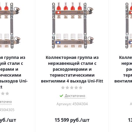
я группа из
Коллекторная группа из
Колле
й стали с
нержавеющей стали с
нерж
ерами и
расходомерами и
ра
ическими
термостатическими
тер
выходов Uni-
вентилями 4 выхода Uni-Fitt
вентиля
tt
Достаточно
аточно
Артикул: 450I4304
А
450I4305
уб.
/шт
15 599
руб.
/шт
1