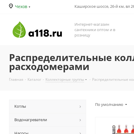
Чехов
Каширское шоссе, 26-й км, вл 26
Интернет-магазин
сантехники оптом и в
розницу
Распределительные колл
расходомерами
Главная
-
Каталог
-
Коллекторные группы
-
Распределительные кол
По умолчанию
Котлы
Водонагреватели
Насосы