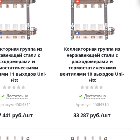
кторная группа из
Коллекторная группа из
авеющей стали с
нержавеющей стали с
сходомерами и
расходомерами и
мостатическими
термостатическими
ями 11 выходов Uni-
вентилями 10 выходов Uni-
Fitt
Fitt
Достаточно
Достаточно
ртикул: 450I4311
Артикул: 450I4310
7 441
руб.
/шт
33 287
руб.
/шт