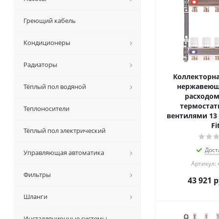
Греющий кабель
Кондиционеры
Радиаторы
Коллекторна
нержавеюще
Тёплый пол водяной
расходом
термостат
Теплоносители
вентилями 13 
Fi
Тёплый пол электрический
Дост
Управляющая автоматика
Артикул: 
Фильтры
43 921
р
Шланги
Инсталляционные системы